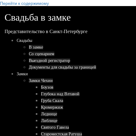
Перейти к содержимому
Свадьба в замке
Представительство в Санкт-Петербурге
Свадьбы
В замке
Со сценарием
Выездной регистратор
Документы для свадьбы за границей
Замки
Замки Чехии
Боузов
Глубока над Влтавой
Груба Скала
Кромержиж
Леднице
Либлице
Святого Гавела
Староместская Ратуша