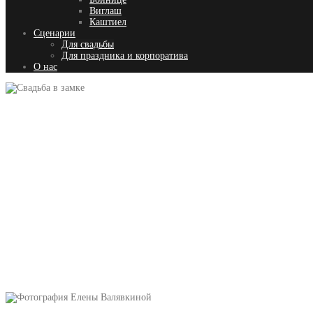
Виглаш
Каштиел
Сценарии
Для свадьбы
Для праздника и корпоратива
О нас