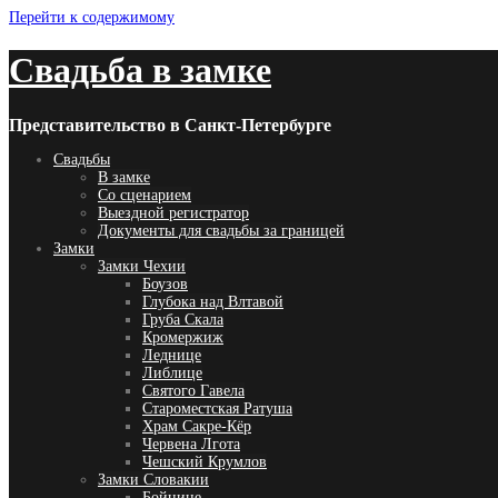
Перейти к содержимому
Свадьба в замке
Представительство в Санкт-Петербурге
Свадьбы
В замке
Со сценарием
Выездной регистратор
Документы для свадьбы за границей
Замки
Замки Чехии
Боузов
Глубока над Влтавой
Груба Скала
Кромержиж
Леднице
Либлице
Святого Гавела
Староместская Ратуша
Храм Сакре-Кёр
Червена Лгота
Чешский Крумлов
Замки Словакии
Бойнице